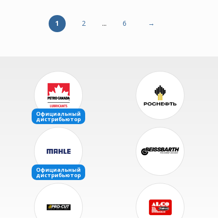
1
2
...
6
→