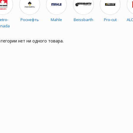
etro-
Роснефть
Mahle
Beissbarth
Pro-cut
ALC
anada
атегории нет ни одного товара.